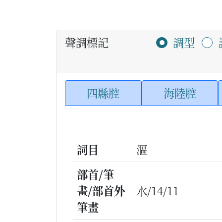
聲調標記
調型
四縣腔
海陸腔
詞目
漚
部首/筆
畫/部首外
水/14/11
筆畫