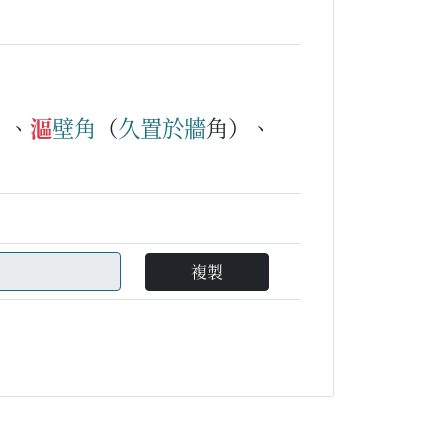
）、
漚
壁角
（
久
置
於
牆
角）、
複製