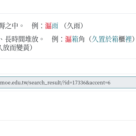
溼溽之中。
例：
漚
雨
（久雨）
置、長時間堆放。
例：
漚
箱
角（
久
置
於
箱
櫃
裡
久放而變黃）