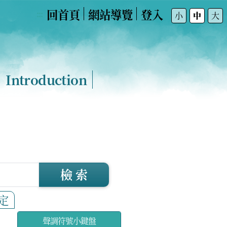
回首頁
網站導覽
登入
:::
小
中
大
Introduction
檢 索
定
聲調符號小鍵盤