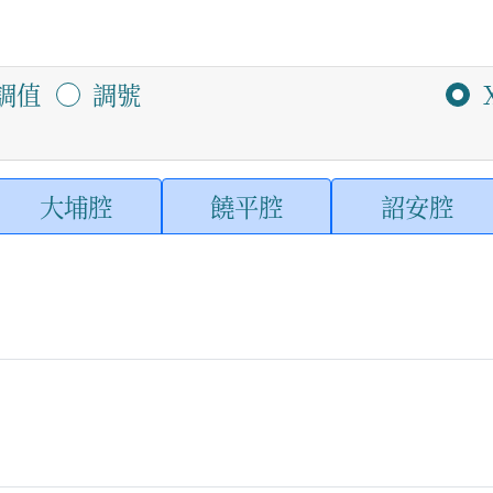
調值
調號
大埔腔
饒平腔
詔安腔