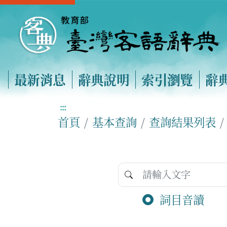
最新消息
辭典說明
索引瀏覽
辭
:::
首頁
基本查詢
查詢結果列表
詞目音讀