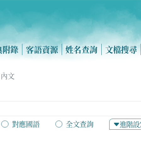
典附錄
客語資源
姓名查詢
文檔搜尋
內文
對應國語
全文查詢
進階設