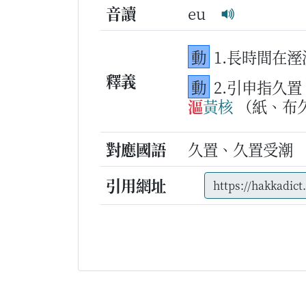
音讀
eu
動
1.長時間在
釋義
動
2.引申指久
漚
黃
核
（紙、布
對應國語
久置、久置受潮
引用網址