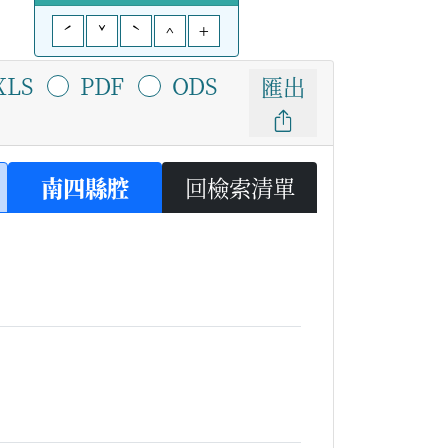
ˊ
ˇ
ˋ
^
+
XLS
PDF
ODS
匯出
南四縣腔
回檢索清單