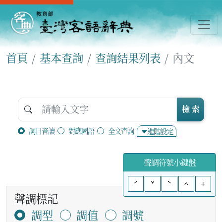
首頁
基本查詢
查詢結果列表
內文
檢 索
詞目音讀
對應國語
全文查詢
進階設定
聲調符號小鍵盤
ˊ
ˇ
ˋ
^
+
聲調標記
調型
調值
調號