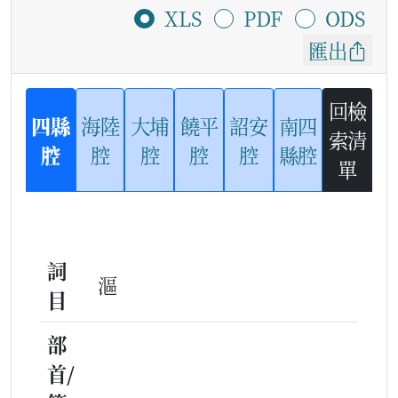
XLS
PDF
ODS
匯出
回檢
四縣
海陸
大埔
饒平
詔安
南四
索清
腔
腔
腔
腔
腔
縣腔
單
詞
漚
目
部
首/