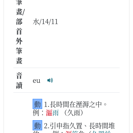
筆
畫/
部
水/14/11
首
外
筆
畫
音
eu
讀
動
1.長時間在溼溽之中。
例：
漚
雨
（久雨）
動
2.引申指久置、長時間堆