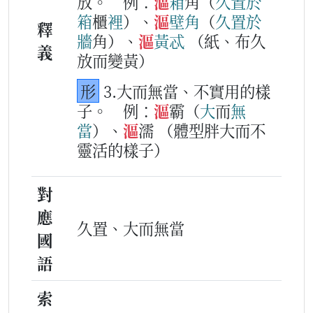
放。
例：
漚
箱
角（
久
置
於
箱
櫃
裡
）、
漚
壁角
（
久
置
於
釋
牆
角）、
漚
黃
忒
（紙、布久
義
放而變黃）
形
3.大而無當、不實用的樣
子。
例：
漚
霸（
大
而
無
當
）、
漚
濡
（體型胖大而不
靈活的樣子）
對
應
久置、大而無當
國
語
索