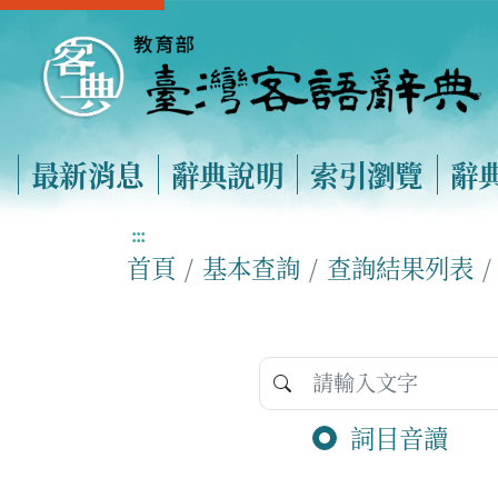
最新消息
辭典說明
索引瀏覽
辭
:::
首頁
基本查詢
查詢結果列表
詞目音讀