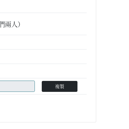
們兩人）
複製