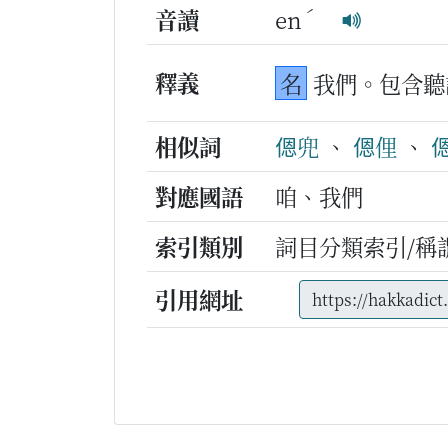
ˊ
音讀
en
釋義
名
我們。包含聽
相似詞
𫣆兜
、
𫣆俚
、

對應國語
咱、我們
索引類別
詞目分類索引/稱
引用網址