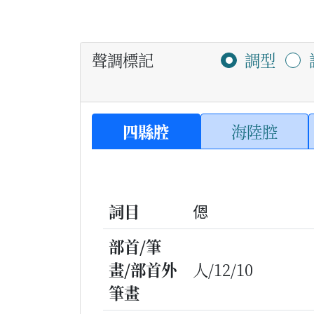
聲調標記
調型
四縣腔
海陸腔
詞目
𫣆
部首/筆
畫/部首外
人/12/10
筆畫