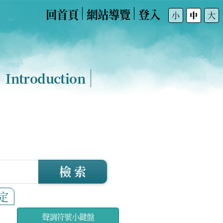
回首頁
網站導覽
登入
:::
小
中
大
Introduction
檢 索
定
聲調符號小鍵盤