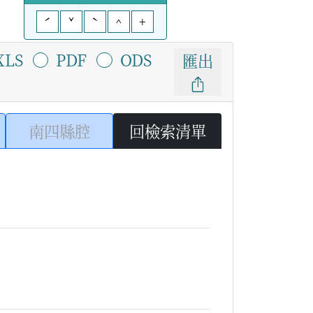
ˊ
ˇ
ˋ
^
+
XLS
PDF
ODS
匯出
南四縣腔
回檢索清單