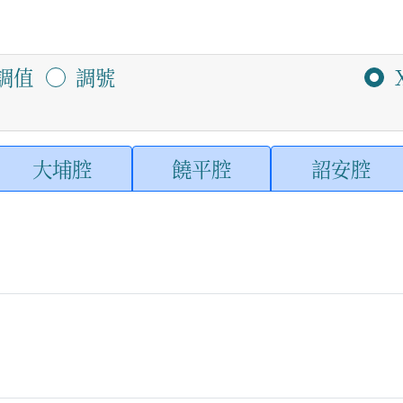
調值
調號
大埔腔
饒平腔
詔安腔