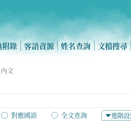
典附錄
客語資源
姓名查詢
文檔搜尋
內文
對應國語
全文查詢
進階設