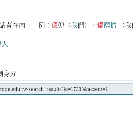
話者在內。
例：
𫣆
兜（
我
們）、
𫣆
兩儕
（我
人
謂身分