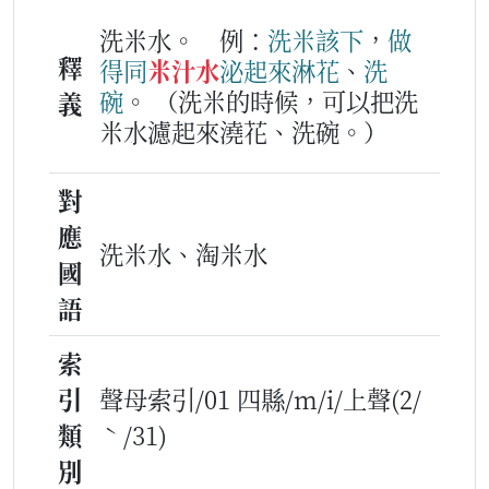
洗米水。
例：
洗米
該下
，
做
釋
得
同
米汁水
泌
起來
淋花
、
洗
碗
。
（洗米的時候，可以把洗
義
米水濾起來澆花、洗碗。）
對
應
洗米水、淘米水
國
語
索
引
聲母索引/01 四縣/m/i/上聲(2/
類
ˋ/31)
別