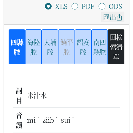
XLS
PDF
ODS
匯出
回檢
四縣
海陸
大埔
饒平
詔安
南四
索清
腔
腔
腔
腔
腔
縣腔
單
詞
米汁水
目
音
ˋ
ˋ
ˋ
mi
ziib
sui
讀