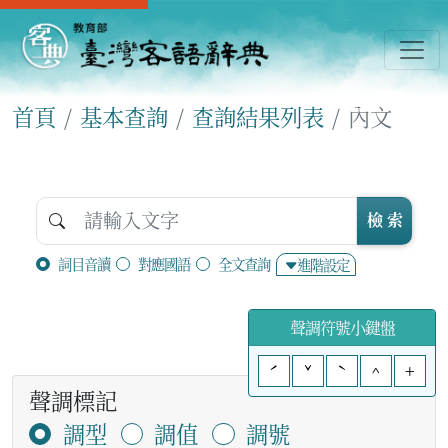
首頁
基本查詢
查詢結果列表
內文
檢 索
詞目音讀
對應國語
全文查詢
進階設定
聲調符號小鍵盤
ˊ
ˇ
ˋ
^
+
聲調標記
調型
調值
調號