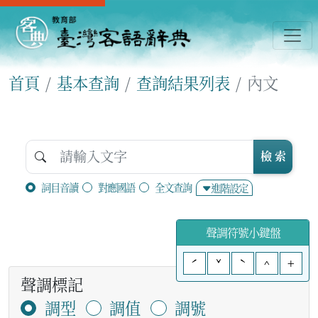
首頁
基本查詢
查詢結果列表
內文
檢 索
詞目音讀
對應國語
全文查詢
進階設定
聲調符號小鍵盤
ˊ
ˇ
ˋ
^
+
聲調標記
調型
調值
調號