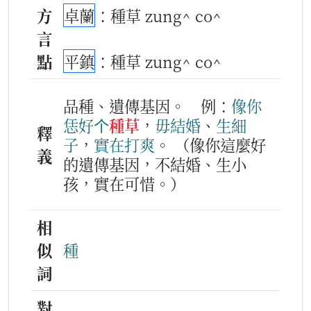
方
卓蘭
：種草 zung^ co^
言
點
平鎮
：種草 zung^ co^
品種、遺傳基因。
例：
像
你
恁
好
个
種草
，
毋
結婚
、
生
細
釋
子
，
實在
打爽
。
（像你這麼好
義
的遺傳基因，不結婚、生小
孩，實在可惜。）
相
似
種
詞
對