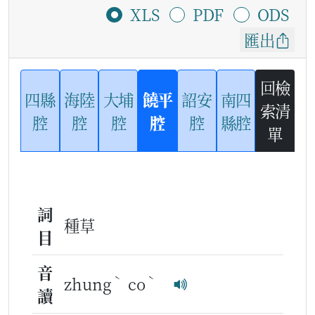
XLS
PDF
ODS
匯出
回檢
四縣
海陸
大埔
饒平
詔安
南四
索清
腔
腔
腔
腔
腔
縣腔
單
詞
種草
目
音
ˋ
ˋ
zhung
co
讀