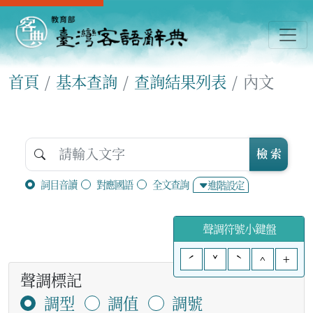
首頁
基本查詢
查詢結果列表
內文
檢 索
詞目音讀
對應國語
全文查詢
進階設定
聲調符號小鍵盤
ˊ
ˇ
ˋ
^
+
聲調標記
調型
調值
調號