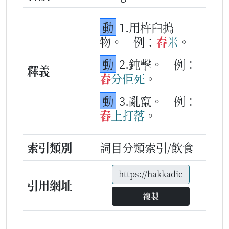
動
1.用杵臼搗
物。
例：
舂
米
。
動
2.鈍擊。
例：
釋義
舂
分
佢
死
。
動
3.亂竄。
例：
舂
上
打落
。
索引類別
詞目分類索引/飲食
引用網址
複製