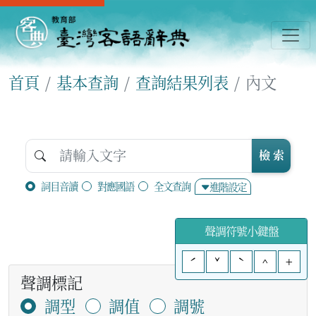
首頁
基本查詢
查詢結果列表
內文
檢 索
詞目音讀
對應國語
全文查詢
進階設定
聲調符號小鍵盤
ˊ
ˇ
ˋ
^
+
聲調標記
調型
調值
調號