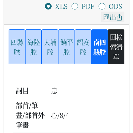
XLS
PDF
ODS
匯出
回檢
四縣
海陸
大埔
饒平
詔安
南四
索清
腔
腔
腔
腔
腔
縣腔
單
詞目
忠
部首/筆
畫/部首外
心/8/4
筆畫