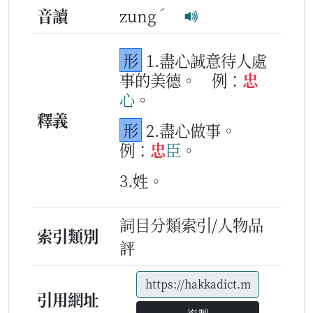
ˊ
音讀
zung
形
1.盡心誠意待人處
事的美德。
例：
忠
心
。
釋義
形
2.盡心做事。
例：
忠
臣
。
3.姓。
詞目分類索引/人物品
索引類別
評
引用網址