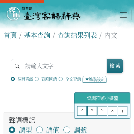
首頁
基本查詢
查詢結果列表
內文
檢 索
詞目音讀
對應國語
全文查詢
進階設定
聲調符號小鍵盤
ˊ
ˇ
ˋ
^
+
聲調標記
調型
調值
調號