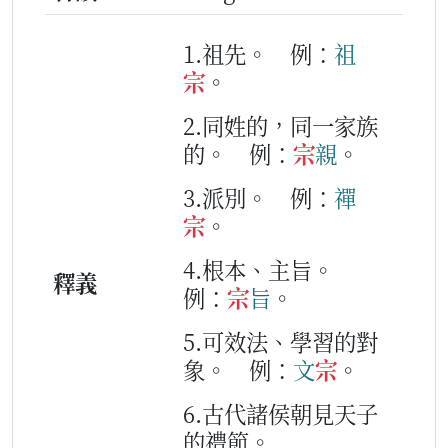
1.祖先。
例：
祖
宗
。
2.同姓的，同一家族
的。
例：
宗
親
。
3.派別。
例：
禪
宗
。
4.根本、主旨。
釋義
例：
宗
旨
。
5.可效法、學習的對
象。
例：
文
宗
。
6.古代諸侯朝見天子
的禮節。