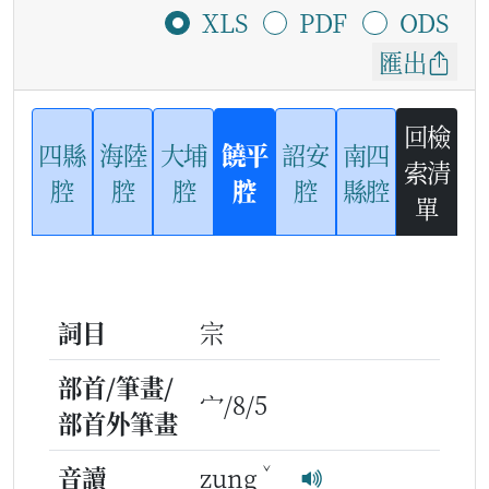
XLS
PDF
ODS
匯出
回檢
四縣
海陸
大埔
饒平
詔安
南四
索清
腔
腔
腔
腔
腔
縣腔
單
詞目
宗
部首/筆畫/
宀/8/5
部首外筆畫
ˇ
音讀
zung