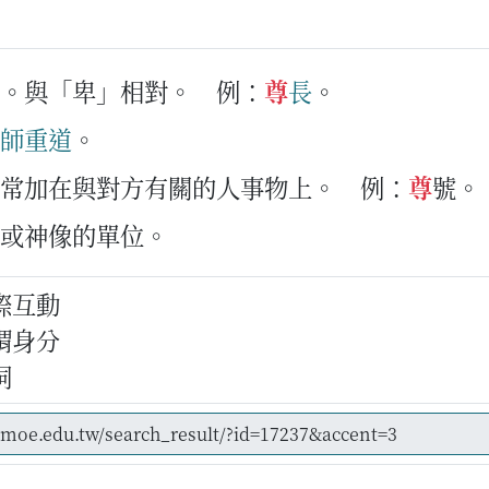
的。與「卑」相對。
例：
尊
長
。
師
重
道
。
通常加在與對方有關的人事物上。
例：
尊
號。
炮或神像的單位。
際互動
謂身分
詞