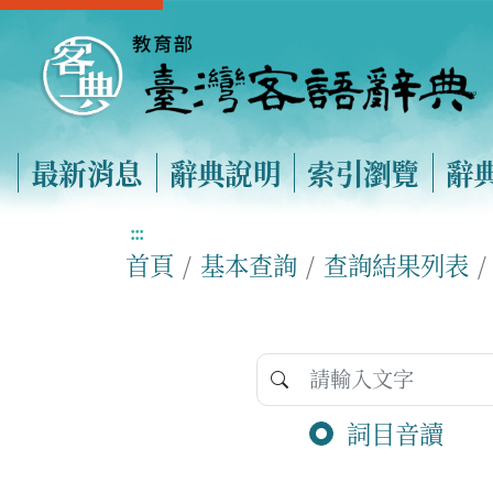
最新消息
辭典說明
索引瀏覽
辭
:::
首頁
基本查詢
查詢結果列表
詞目音讀