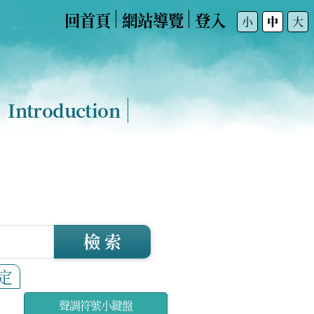
回首頁
網站導覽
登入
:::
小
中
大
Introduction
檢 索
定
聲調符號小鍵盤