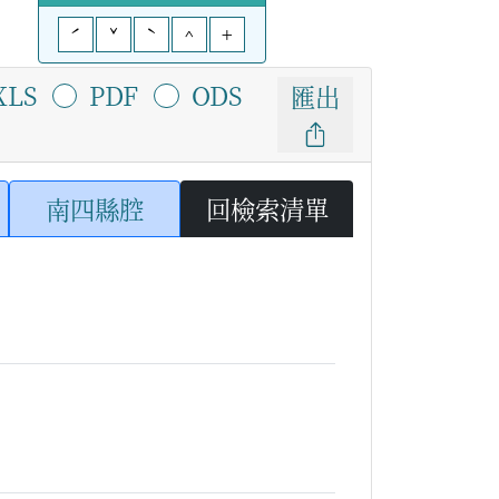
ˊ
ˇ
ˋ
^
+
XLS
PDF
ODS
匯出
南四縣腔
回檢索清單