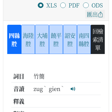
XLS
PDF
ODS
匯出
回檢
四縣
海陸
大埔
饒平
詔安
南四
索清
腔
腔
腔
腔
腔
縣腔
單
詞目
竹簡
ˋ
ˋ
音讀
zug
gien
釋義