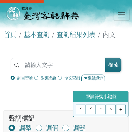
首頁
基本查詢
查詢結果列表
內文
檢 索
詞目音讀
對應國語
全文查詢
進階設定
聲調符號小鍵盤
ˊ
ˇ
ˋ
^
+
聲調標記
調型
調值
調號