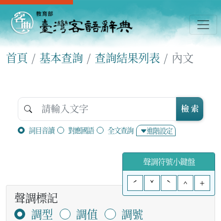
首頁
基本查詢
查詢結果列表
內文
檢 索
詞目音讀
對應國語
全文查詢
進階設定
聲調符號小鍵盤
ˊ
ˇ
ˋ
^
+
聲調標記
調型
調值
調號