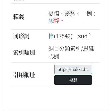
憂傷、憂愁。
例：
釋義
愁
悴
。
ˋ
同形詞
悴
(17542) zud
詞目分類索引/思維
索引類別
心態
引用網址
複製