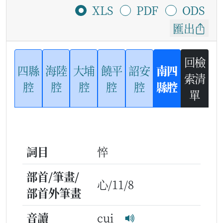
XLS
PDF
ODS
匯出
回檢
四縣
海陸
大埔
饒平
詔安
南四
索清
腔
腔
腔
腔
腔
縣腔
單
詞目
悴
部首/筆畫/
心/11/8
部首外筆畫
音讀
cui