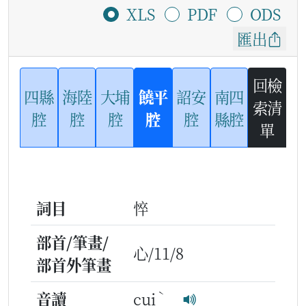
XLS
PDF
ODS
匯出
回檢
四縣
海陸
大埔
饒平
詔安
南四
索清
腔
腔
腔
腔
腔
縣腔
單
詞目
悴
部首/筆畫/
心/11/8
部首外筆畫
ˋ
音讀
cui