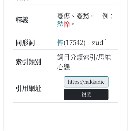
憂傷、憂愁。
例：
釋義
愁
悴
。
ˋ
同形詞
悴
(17542) zud
詞目分類索引/思維
索引類別
心態
引用網址
複製