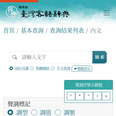
首頁
基本查詢
查詢結果列表
內文
檢 索
詞目音讀
對應國語
全文查詢
進階設定
聲調符號小鍵盤
ˊ
ˇ
ˋ
^
+
聲調標記
調型
調值
調號