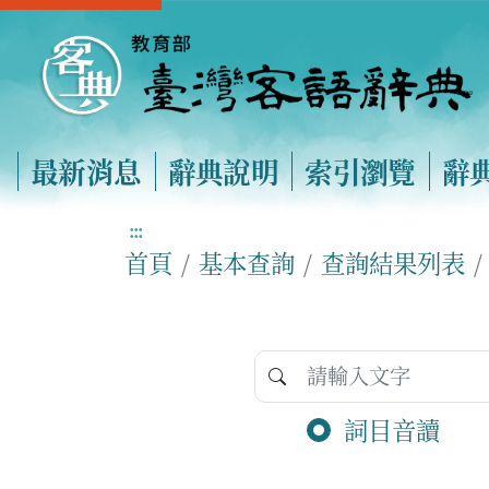
最新消息
辭典說明
索引瀏覽
辭
:::
首頁
基本查詢
查詢結果列表
詞目音讀