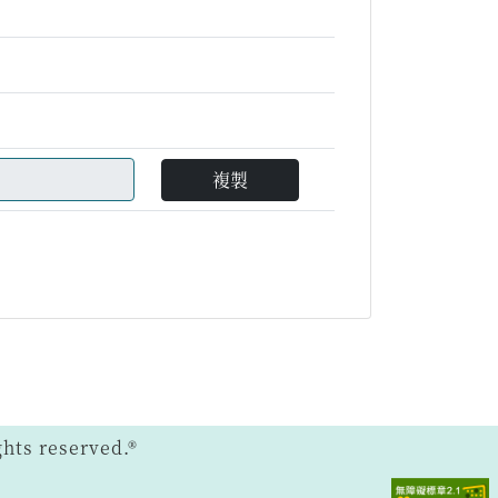
複製
ts reserved.®