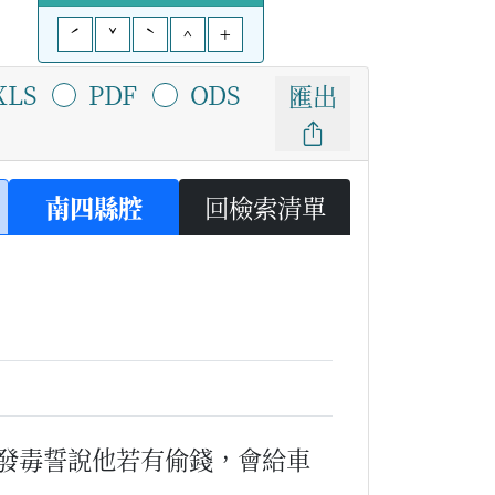
ˊ
ˇ
ˋ
^
+
XLS
PDF
ODS
匯出
南四縣腔
回檢索清單
發毒誓說他若有偷錢，會給車