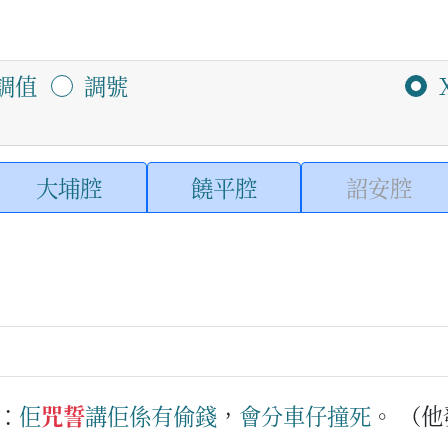
調值
調號
大埔腔
饒平腔
詔安腔
：
佢
咒誓
講
佢
係
有
偷
錢
，
會
分
車仔
撞
死
。
（他