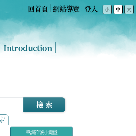
回首頁
網站導覽
登入
:::
小
中
大
Introduction
檢 索
定
聲調符號小鍵盤