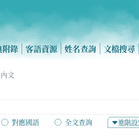
典附錄
客語資源
姓名查詢
文檔搜尋
內文
對應國語
全文查詢
進階設