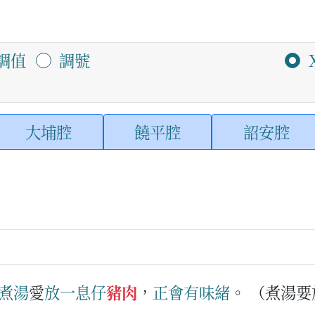
調值
調號
大埔腔
饒平腔
詔安腔
煮湯
愛
放
一息仔
豬肉
，
正會有
味緒
。
（煮湯要