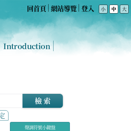
回首頁
網站導覽
登入
:::
小
中
大
Introduction
檢 索
定
聲調符號小鍵盤