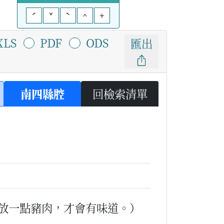
ˊ
ˇ
ˋ
^
+
XLS
PDF
ODS
匯出
南四縣腔
回檢索清單
放一點豬肉，才會有味道。）