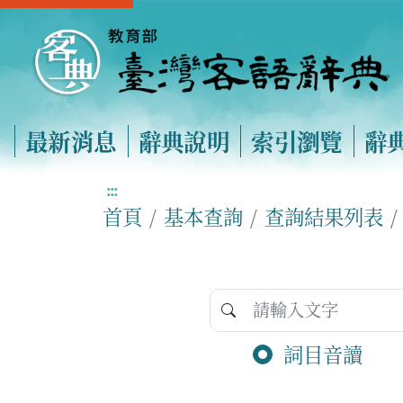
最新消息
辭典說明
索引瀏覽
辭
:::
首頁
基本查詢
查詢結果列表
詞目音讀