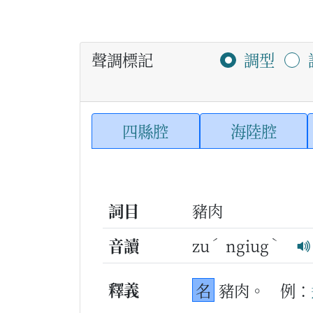
聲調標記
調型
四縣腔
海陸腔
詞目
豬肉
ˊ
ˋ
音讀
zu
ngiug
釋義
名
豬肉。
例：