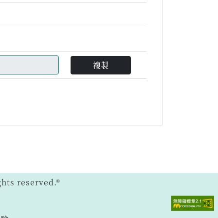
複製
ts reserved.®