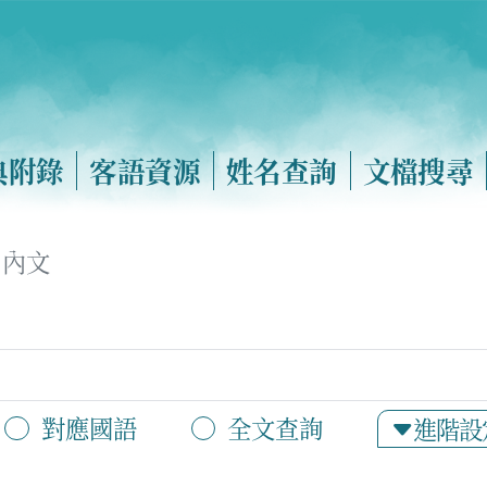
典附錄
客語資源
姓名查詢
文檔搜尋
內文
對應國語
全文查詢
進階設