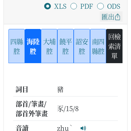
XLS
PDF
ODS
匯出
回檢
四縣
海陸
大埔
饒平
詔安
南四
索清
腔
腔
腔
腔
腔
縣腔
單
詞目
豬
部首/筆畫/
豕/15/8
部首外筆畫
ˋ
音讀
zhu