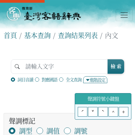
首頁
基本查詢
查詢結果列表
內文
檢 索
詞目音讀
對應國語
全文查詢
進階設定
聲調符號小鍵盤
ˊ
ˇ
ˋ
^
+
聲調標記
調型
調值
調號