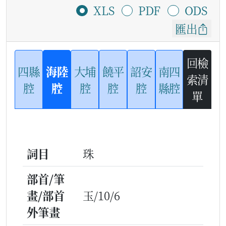
XLS
PDF
ODS
匯出
回檢
四縣
海陸
大埔
饒平
詔安
南四
索清
腔
腔
腔
腔
腔
縣腔
單
詞目
珠
部首/筆
畫/部首
玉/10/6
外筆畫