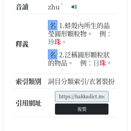
ˋ
音讀
zhu
名
1.蚌殼內所生的晶
瑩圓形顆粒物。
例：
珍
珠
。
釋義
名
2.泛稱圓形顆粒狀
的物品。
例：
目
珠
。
索引類別
詞目分類索引/衣著裝扮
引用網址
複製