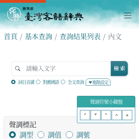
首頁
基本查詢
查詢結果列表
內文
檢 索
詞目音讀
對應國語
全文查詢
進階設定
聲調符號小鍵盤
ˊ
ˇ
ˋ
^
+
聲調標記
調型
調值
調號