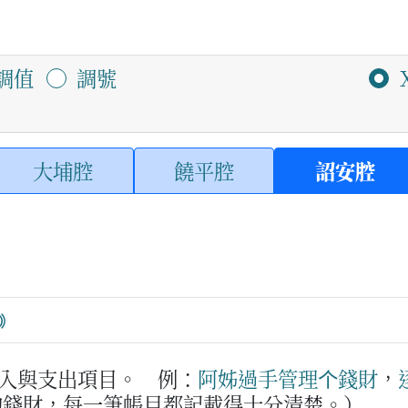
調值
調號
大埔腔
饒平腔
詔安腔
入與支出項目。
例：
阿姊
過
手
管理
个
錢財
，
的錢財，每一筆帳目都記載得十分清楚。）