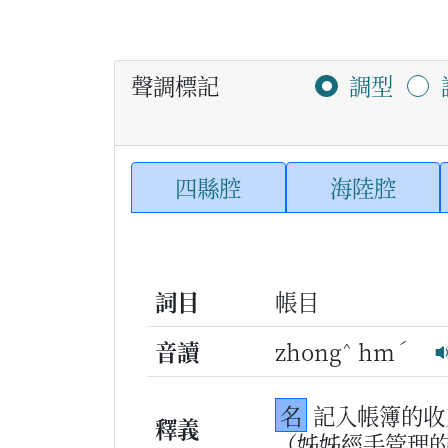
聲調標記
調型
四縣腔
海陸腔
詞目
帳目
^
ˊ
音讀
zhong
hm
名
記入帳簿的收
釋義
（姊姊經手管理