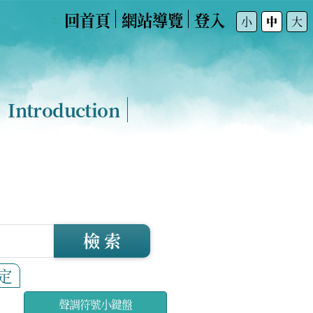
回首頁
網站導覽
登入
:::
小
中
大
Introduction
檢 索
定
聲調符號小鍵盤