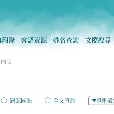
典附錄
客語資源
姓名查詢
文檔搜尋
內文
對應國語
全文查詢
進階設