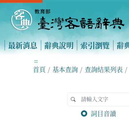
最新消息
辭典說明
索引瀏覽
辭
:::
首頁
基本查詢
查詢結果列表
詞目音讀