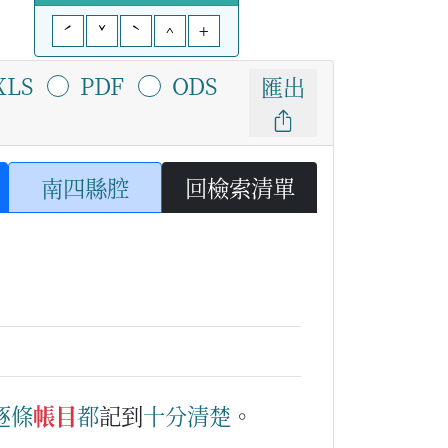
ˊ
ˇ
ˋ
^
+
XLS
PDF
ODS
匯出
南四縣腔
回檢索清單
逐
條
帳目
都
記到
十分
清楚
。