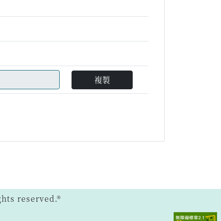
複製
ts reserved.®