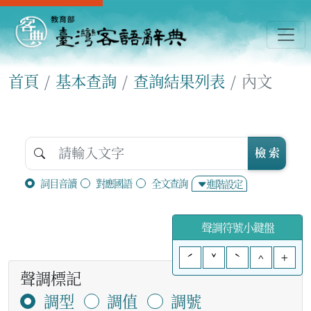
首頁
基本查詢
查詢結果列表
內文
檢 索
詞目音讀
對應國語
全文查詢
進階設定
聲調符號小鍵盤
ˊ
ˇ
ˋ
^
+
聲調標記
調型
調值
調號