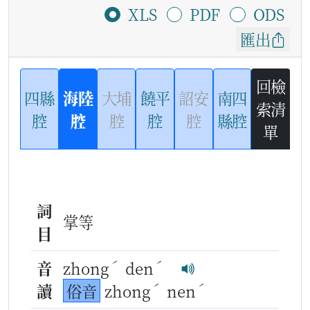
XLS
PDF
ODS
匯出
回檢
四縣
海陸
大埔
饒平
詔安
南四
索清
腔
腔
腔
腔
腔
縣腔
單
詞
掌等
目
ˊ
ˊ
音
zhong
den
ˊ
ˊ
讀
俗音
zhong
nen