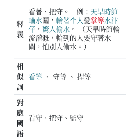
看著、把守。
例：
天旱
時節
輪
水
鬮，
輪
著
个
人
愛
掌等
水
汴
釋
仔
，
驚
人
偷
水
。
（天旱時節輪
義
流灌溉，輪到的人要守著水
閘，怕別人偷水。）
相
似
看等
、 守等 、 捍等
詞
對
應
看守、把守、監守
國
語