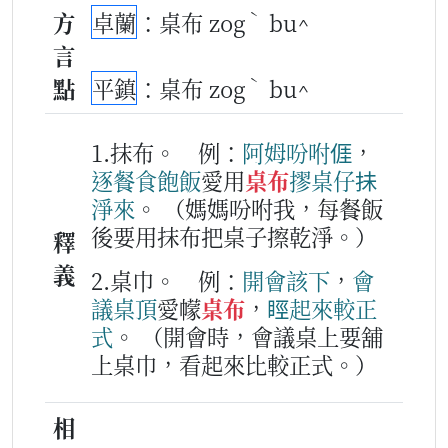
ˋ
方
卓蘭
：桌布 zog
bu^
言
ˋ
點
平鎮
：桌布 zog
bu^
1.抹布。
例：
阿姆
吩咐
𠊎
，
逐
餐
食飽
飯
愛用
桌布
摎
桌仔
抺
淨
來
。
（媽媽吩咐我，每餐飯
後要用抹布把桌子擦乾淨。）
釋
義
2.桌巾。
例：
開會
該下
，
會
議
桌頂
愛幪
桌布
，
䀴
起來
較
正
式
。
（開會時，會議桌上要舖
上桌巾，看起來比較正式。）
相