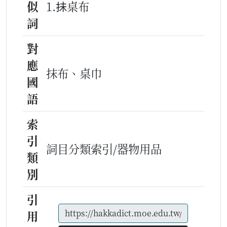
似
1.抺桌布
詞
對
應
抹布、桌巾
國
語
索
引
詞目分類索引/器物用品
類
別
引
用