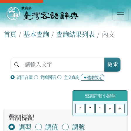
首頁
基本查詢
查詢結果列表
內文
檢 索
詞目音讀
對應國語
全文查詢
進階設定
聲調符號小鍵盤
ˊ
ˇ
ˋ
^
+
聲調標記
調型
調值
調號