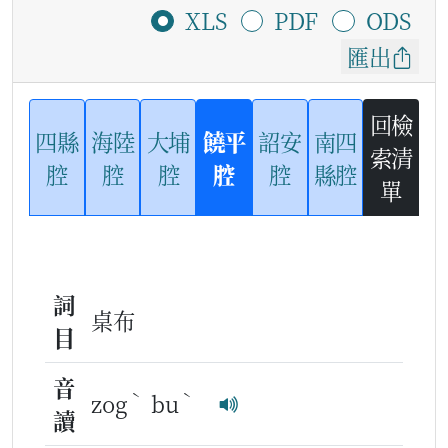
XLS
PDF
ODS
匯出
回檢
四縣
海陸
大埔
饒平
詔安
南四
索清
腔
腔
腔
腔
腔
縣腔
單
詞
桌布
目
音
ˋ
ˋ
zog
bu
讀