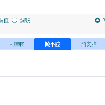
調值
調號
大埔腔
饒平腔
詔安腔