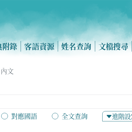
典附錄
客語資源
姓名查詢
文檔搜尋
內文
對應國語
全文查詢
進階設