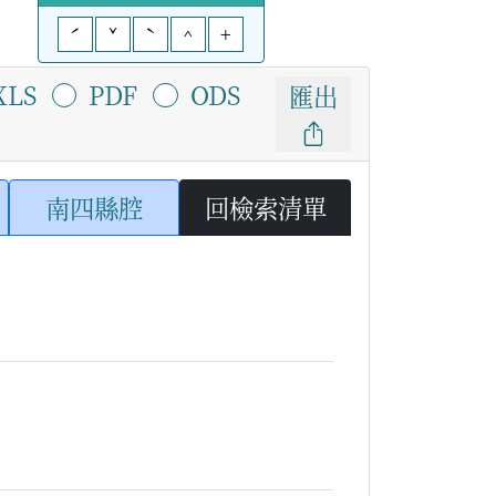
ˊ
ˇ
ˋ
^
+
XLS
PDF
ODS
匯出
南四縣腔
回檢索清單