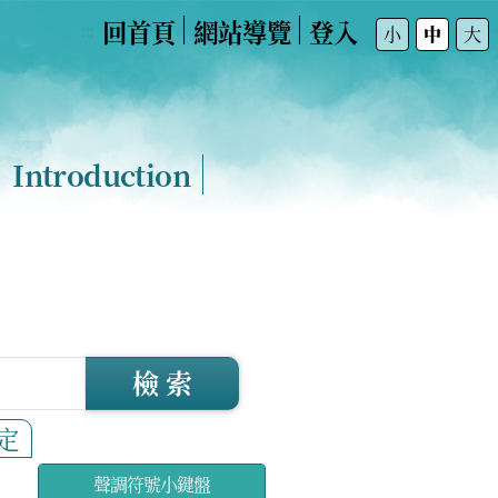
回首頁
網站導覽
登入
:::
小
中
大
Introduction
檢 索
定
聲調符號小鍵盤