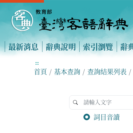
最新消息
辭典說明
索引瀏覽
辭
:::
首頁
基本查詢
查詢結果列表
詞目音讀