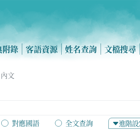
典附錄
客語資源
姓名查詢
文檔搜尋
內文
對應國語
全文查詢
進階設