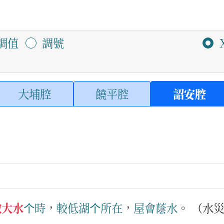
調值
調號
大埔腔
饒平腔
詔安腔
做大水
个
時
，
較
低湖
个
所在
，
屋
會
蔭水
。
（水