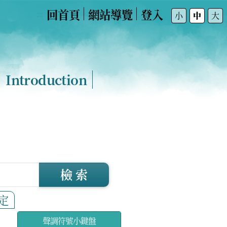
回首頁
網站導覽
登入
:::
小
中
大
Introduction
檢 索
定
聲調符號小鍵盤