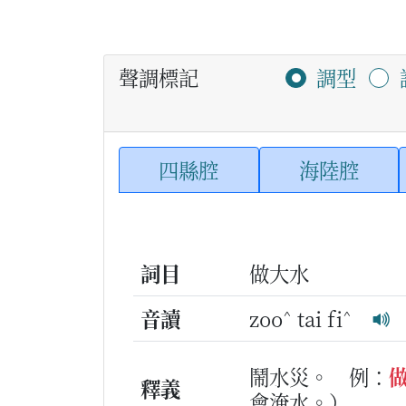
聲調標記
調型
四縣腔
海陸腔
詞目
做大水
^
^
音讀
zoo
tai fi
鬧水災。
例：
釋義
會淹水。）