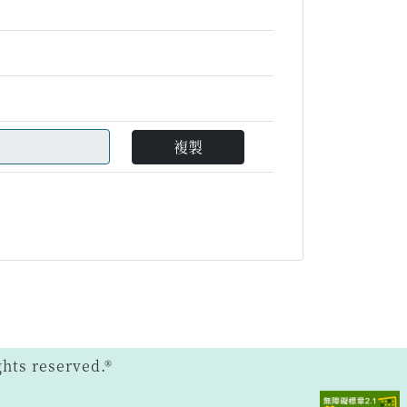
複製
ts reserved.®