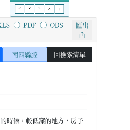
ˊ
ˇ
ˋ
^
+
XLS
PDF
ODS
匯出
南四縣腔
回檢索清單
災的時候，較低窪的地方，房子