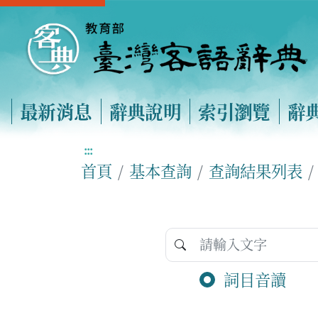
最新消息
辭典說明
索引瀏覽
辭
:::
首頁
基本查詢
查詢結果列表
詞目音讀