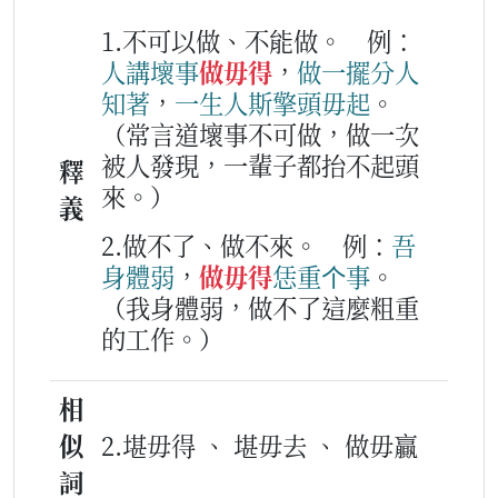
1.不可以做、不能做。
例：
人
講
壞
事
做毋得
，
做
一
擺
分
人
知
著
，
一生人
斯
擎頭
毋
起
。
（常言道壞事不可做，做一次
被人發現，一輩子都抬不起頭
釋
來。）
義
2.做不了、做不來。
例：
吾
身體
弱
，
做毋得
恁
重
个
事
。
（我身體弱，做不了這麼粗重
的工作。）
相
似
2.堪毋得 、 堪毋去 、 做毋贏
詞