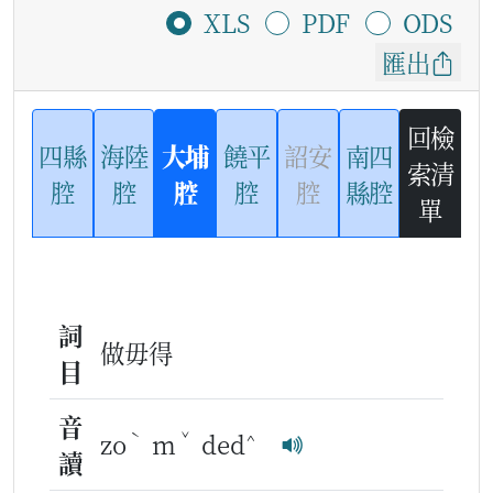
XLS
PDF
ODS
匯出
回檢
四縣
海陸
大埔
饒平
詔安
南四
索清
腔
腔
腔
腔
腔
縣腔
單
詞
做毋得
目
音
ˋ
ˇ
^
zo
m
ded
讀