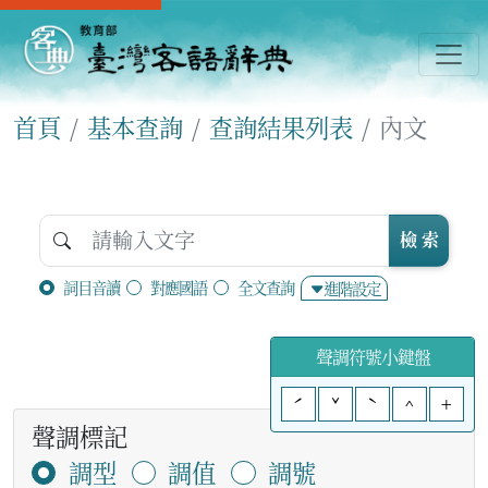
首頁
基本查詢
查詢結果列表
內文
檢 索
詞目音讀
對應國語
全文查詢
進階設定
聲調符號小鍵盤
ˊ
ˇ
ˋ
^
+
聲調標記
調型
調值
調號