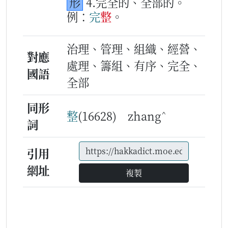
形
4.完全的、全部的。
例：
完
整
。
治理、管理、組織、經營、
對應
處理、籌組、有序、完全、
國語
全部
同形
^
整
(16628) zhang
詞
引用
網址
複製