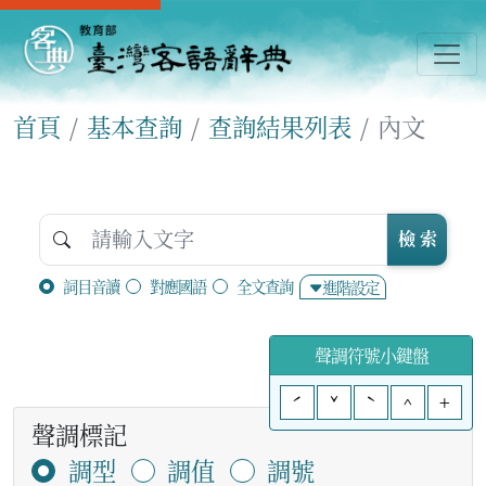
首頁
基本查詢
查詢結果列表
內文
檢 索
詞目音讀
對應國語
全文查詢
進階設定
聲調符號小鍵盤
ˊ
ˇ
ˋ
^
+
聲調標記
調型
調值
調號