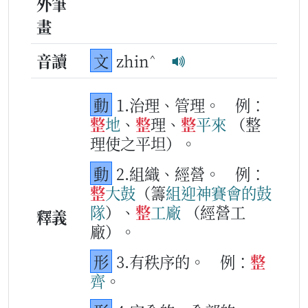
外筆
畫
^
音讀
文
zhin
動
1.治理、管理。
例：
整
地
、
整
理、
整
平
來
（整
理使之平坦）。
動
2.組織、經營。
例：
整
大鼓
（籌
組
迎神
賽
會
的
鼓
隊
）、
整
工
廠
（經營工
釋義
廠）。
形
3.有秩序的。
例：
整
齊
。