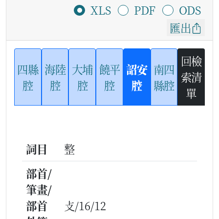
XLS
PDF
ODS
匯出
回檢
四縣
海陸
大埔
饒平
詔安
南四
索清
腔
腔
腔
腔
腔
縣腔
單
詞目
整
部首/
筆畫/
部首
攴/16/12