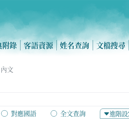
典附錄
客語資源
姓名查詢
文檔搜尋
內文
對應國語
全文查詢
進階設