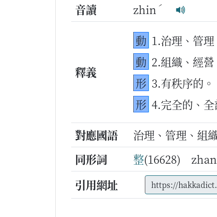
ˊ
音讀
zhin
動
1.治理、管理
動
2.組織、經營
釋義
形
3.有秩序的。
形
4.完全的、
對應國語
治理、管理、組
同形詞
整
(16628) zha
引用網址