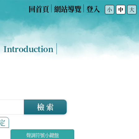
回首頁
網站導覽
登入
:::
小
中
大
Introduction
檢 索
定
聲調符號小鍵盤