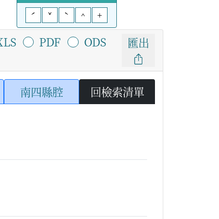
ˊ
ˇ
ˋ
^
+
XLS
PDF
ODS
匯出
南四縣腔
回檢索清單