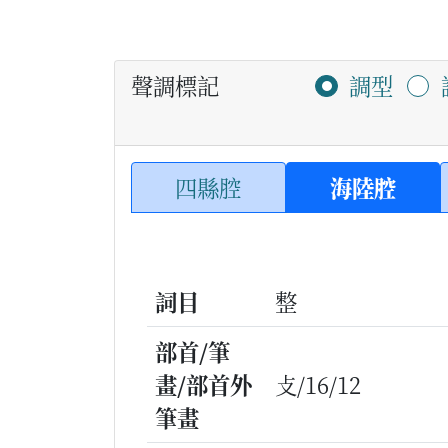
聲調標記
調型
四縣腔
海陸腔
詞目
整
部首/筆
畫/部首外
攴/16/12
筆畫