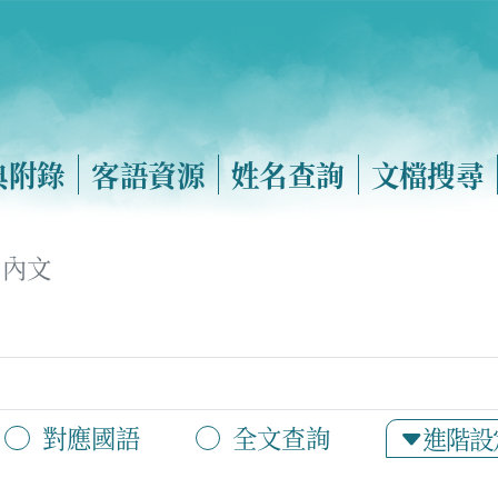
典附錄
客語資源
姓名查詢
文檔搜尋
內文
對應國語
全文查詢
進階設