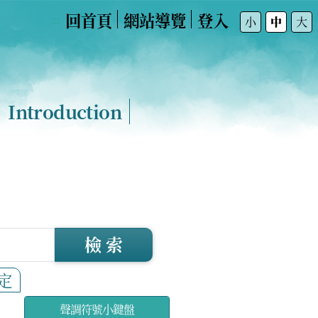
回首頁
網站導覽
登入
:::
小
中
大
Introduction
檢 索
定
聲調符號小鍵盤