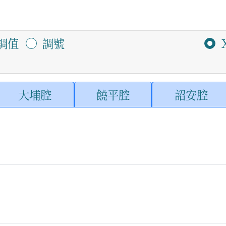
調值
調號
大埔腔
饒平腔
詔安腔