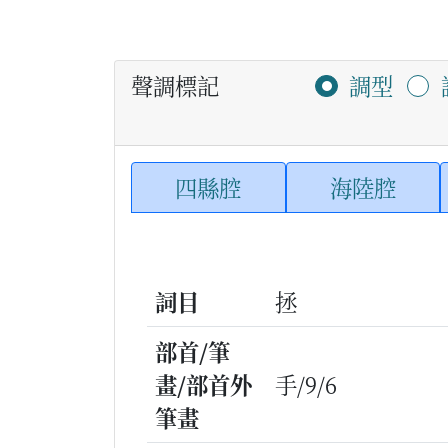
聲調標記
調型
四縣腔
海陸腔
詞目
拯
部首/筆
畫/部首外
手/9/6
筆畫