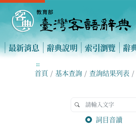
最新消息
辭典說明
索引瀏覽
辭
:::
首頁
基本查詢
查詢結果列表
詞目音讀