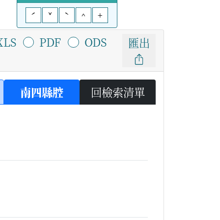
ˊ
ˇ
ˋ
^
+
XLS
PDF
ODS
匯出
南四縣腔
回檢索清單