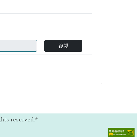
複製
ts reserved.®