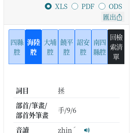
XLS
PDF
ODS
匯出
回檢
四縣
海陸
大埔
饒平
詔安
南四
索清
腔
腔
腔
腔
腔
縣腔
單
詞目
拯
部首/筆畫/
手/9/6
部首外筆畫
ˊ
音讀
zhin