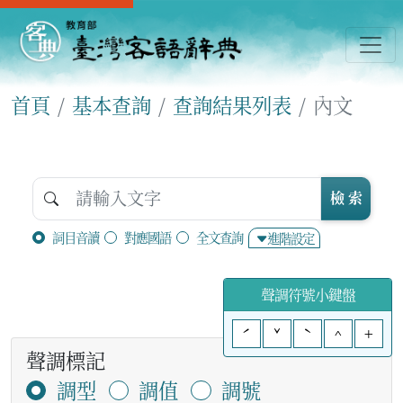
首頁
基本查詢
查詢結果列表
內文
檢 索
詞目音讀
對應國語
全文查詢
進階設定
聲調符號小鍵盤
ˊ
ˇ
ˋ
^
+
聲調標記
調型
調值
調號