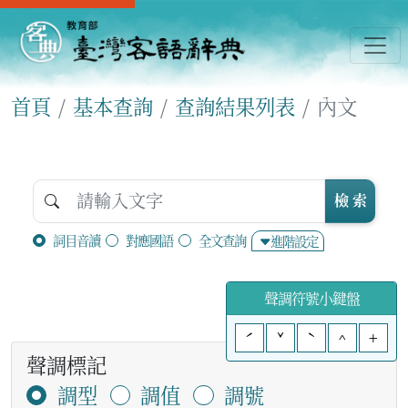
首頁
基本查詢
查詢結果列表
內文
檢 索
詞目音讀
對應國語
全文查詢
進階設定
聲調符號小鍵盤
ˊ
ˇ
ˋ
^
+
聲調標記
調型
調值
調號