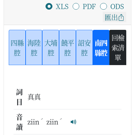
XLS
PDF
ODS
匯出
回檢
四縣
海陸
大埔
饒平
詔安
南四
索清
腔
腔
腔
腔
腔
縣腔
單
詞
真真
目
音
ˊ
ˊ
ziin
ziin
讀