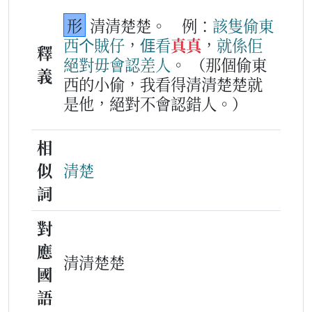
形
清清楚楚。
例：
該隻
偷
東
西
个
賊仔
，
𠊎
看
真真
，
就
係
佢
釋
絕對
毋會
認
差
人
。
（那個偷東
義
西的小偷，我看得清清楚楚就
是他，絕對不會認錯人。）
相
似
清楚
詞
對
應
清清楚楚
國
語