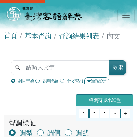
首頁
基本查詢
查詢結果列表
內文
檢 索
詞目音讀
對應國語
全文查詢
進階設定
聲調符號小鍵盤
ˊ
ˇ
ˋ
^
+
聲調標記
調型
調值
調號