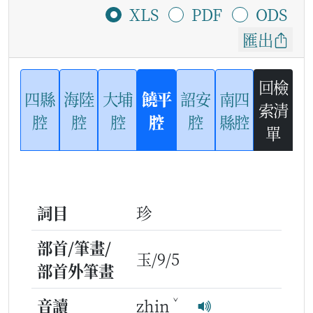
XLS
PDF
ODS
匯出
回檢
四縣
海陸
大埔
饒平
詔安
南四
索清
腔
腔
腔
腔
腔
縣腔
單
詞目
珍
部首/筆畫/
玉/9/5
部首外筆畫
ˇ
音讀
zhin