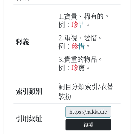
1.寶貴、稀有的。
例：
珍
品
。
2.重視、愛惜。
釋義
例：
珍
惜
。
3.貴重的物品。
例：
珍
寶。
詞目分類索引/衣著
索引類別
裝扮
引用網址
複製