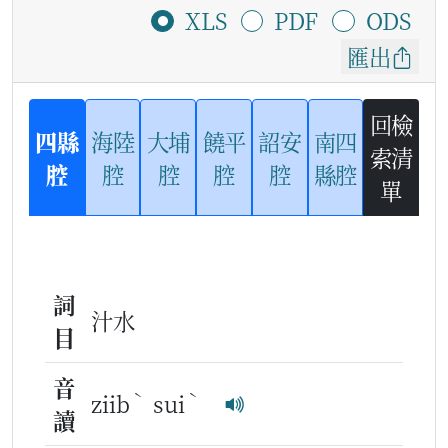
XLS
PDF
ODS
匯出
回檢
四縣
海陸
大埔
饒平
詔安
南四
索清
腔
腔
腔
腔
腔
縣腔
單
詞
汁水
目
音
ˋ
ˋ
ziib
sui
讀