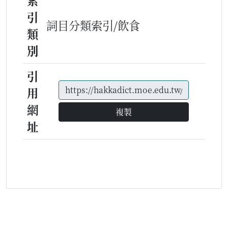
索
引
詞目分類索引/飲食
類
別
引
用
網
複製
址