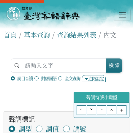
首頁
基本查詢
查詢結果列表
內文
檢 索
詞目音讀
對應國語
全文查詢
進階設定
聲調符號小鍵盤
ˊ
ˇ
ˋ
^
+
聲調標記
調型
調值
調號