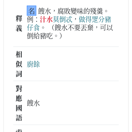
名
餿水，腐敗變味的殘羹。
釋
例：
汁水
莫
倒忒
，
做得
覂
分
豬
仔
食
。
（餿水不要丟棄，可以
義
倒給豬吃。）
相
似
廚餘
詞
對
應
餿水
國
語