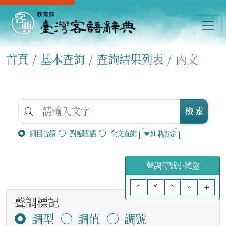
首頁
基本查詢
查詢結果列表
內文
檢 索
詞目音讀
對應國語
全文查詢
進階設定
聲調符號小鍵盤
ˊ
ˇ
ˋ
^
+
聲調標記
調型
調值
調號