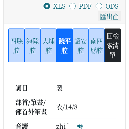
XLS
PDF
ODS
匯出
回檢
四縣
海陸
大埔
饒平
詔安
南四
索清
腔
腔
腔
腔
腔
縣腔
單
詞目
製
部首/筆畫/
衣/14/8
部首外筆畫
ˋ
音讀
zhi