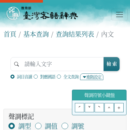
首頁
基本查詢
查詢結果列表
內文
檢 索
詞目音讀
對應國語
全文查詢
進階設定
聲調符號小鍵盤
ˊ
ˇ
ˋ
^
+
聲調標記
調型
調值
調號