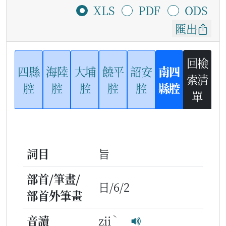
XLS
PDF
ODS
匯出
回檢
四縣
海陸
大埔
饒平
詔安
南四
索清
腔
腔
腔
腔
腔
縣腔
單
詞目
旨
部首/筆畫/
日/6/2
部首外筆畫
ˋ
音讀
zii