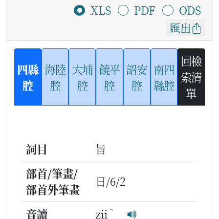
XLS
PDF
ODS
匯出
回檢
四縣
海陸
大埔
饒平
詔安
南四
索清
腔
腔
腔
腔
腔
縣腔
單
詞目
旨
部首/筆畫/
日/6/2
部首外筆畫
ˋ
音讀
zii