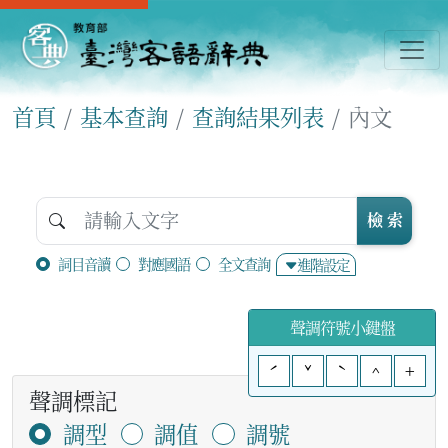
首頁
基本查詢
查詢結果列表
內文
檢 索
詞目音讀
對應國語
全文查詢
進階設定
聲調符號小鍵盤
ˊ
ˇ
ˋ
^
+
聲調標記
調型
調值
調號