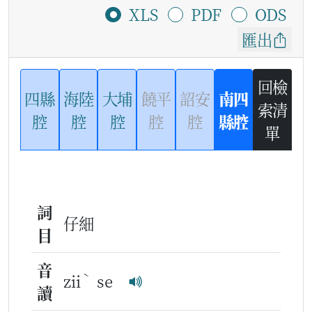
XLS
PDF
ODS
匯出
回檢
四縣
海陸
大埔
饒平
詔安
南四
索清
腔
腔
腔
腔
腔
縣腔
單
詞
仔細
目
音
ˋ
zii
se
讀