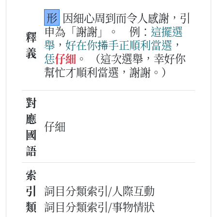
形
因細心周到而令人感謝，引
申為「謝謝」。
例：
這擺
選
釋
舉
，
好在
你
𢯭手
正
順利
當選
，
義
恁
仔細
。
（這次選舉，幸好你
幫忙才順利當選，謝謝。）
對
應
仔細
國
語
索
引
詞目分類索引/人際互動
類
詞目分類索引/事物情狀