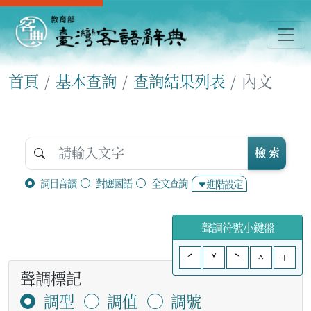
首頁
基本查詢
查詢結果列表
內文
檢 索
詞目音讀
對應國語
全文查詢
進階設定
聲調符號小鍵盤
ˊ
ˇ
ˋ
^
+
聲調標記
調型
調值
調號