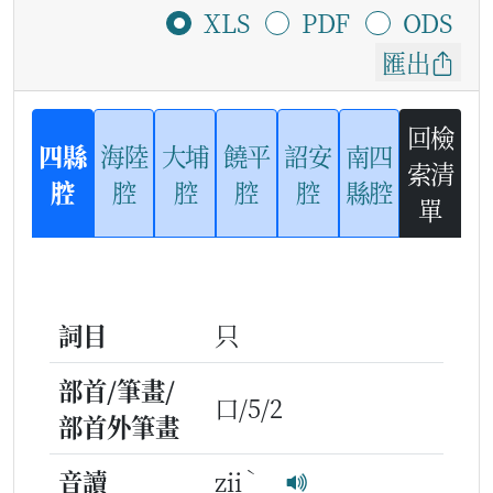
XLS
PDF
ODS
匯出
回檢
四縣
海陸
大埔
饒平
詔安
南四
索清
腔
腔
腔
腔
腔
縣腔
單
詞目
只
部首/筆畫/
口/5/2
部首外筆畫
ˋ
音讀
zii