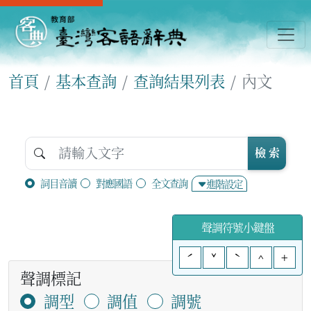
首頁
基本查詢
查詢結果列表
內文
檢 索
詞目音讀
對應國語
全文查詢
進階設定
聲調符號小鍵盤
ˊ
ˇ
ˋ
^
+
聲調標記
調型
調值
調號