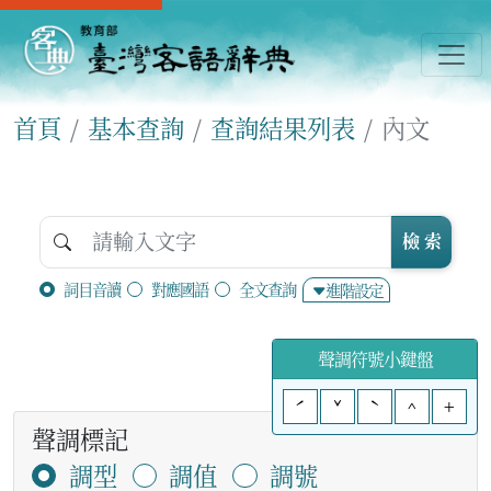
首頁
基本查詢
查詢結果列表
內文
檢 索
詞目音讀
對應國語
全文查詢
進階設定
聲調符號小鍵盤
ˊ
ˇ
ˋ
^
+
聲調標記
調型
調值
調號