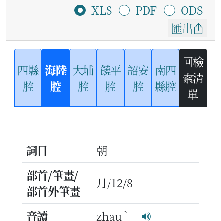
XLS
PDF
ODS
匯出
回檢
四縣
海陸
大埔
饒平
詔安
南四
索清
腔
腔
腔
腔
腔
縣腔
單
詞目
朝
部首/筆畫/
月/12/8
部首外筆畫
ˋ
音讀
zhau