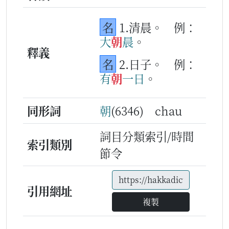
名
1.清晨。
例：
大
朝
晨
。
釋義
名
2.日子。
例：
有
朝
一
日
。
同形詞
朝
(6346) chau
詞目分類索引/時間
索引類別
節令
引用網址
複製