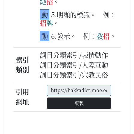
絕
招
。
動
5.明顯的標識。
例：
招
牌
。
動
6.教示。
例：
教
招
。
詞目分類索引/表情動作
索引
詞目分類索引/人際互動
類別
詞目分類索引/宗教民俗
引用
網址
複製