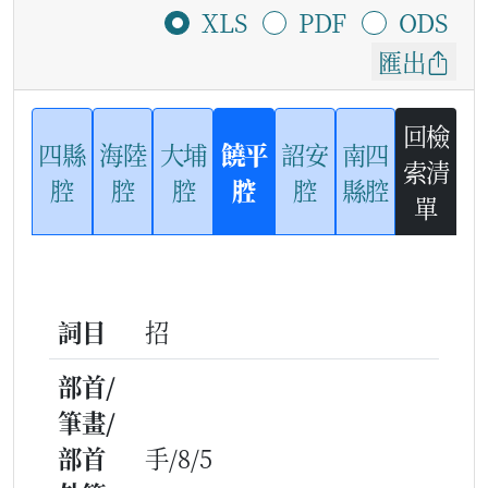
XLS
PDF
ODS
匯出
回檢
四縣
海陸
大埔
饒平
詔安
南四
索清
腔
腔
腔
腔
腔
縣腔
單
詞目
招
部首/
筆畫/
部首
手/8/5