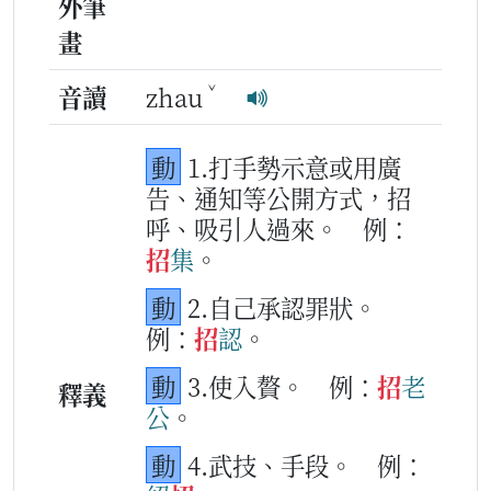
外筆
畫
ˇ
音讀
zhau
動
1.打手勢示意或用廣
告、通知等公開方式，招
呼、吸引人過來。
例：
招
集
。
動
2.自己承認罪狀。
例：
招
認
。
動
3.使入贅。
例：
招
老
釋義
公
。
動
4.武技、手段。
例：