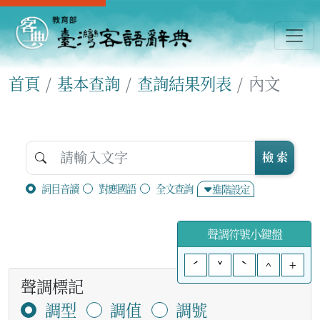
首頁
基本查詢
查詢結果列表
內文
檢 索
詞目音讀
對應國語
全文查詢
進階設定
聲調符號小鍵盤
ˊ
ˇ
ˋ
^
+
聲調標記
調型
調值
調號