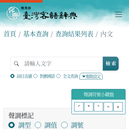
首頁
基本查詢
查詢結果列表
內文
檢 索
詞目音讀
對應國語
全文查詢
進階設定
聲調符號小鍵盤
ˊ
ˇ
ˋ
^
+
聲調標記
調型
調值
調號