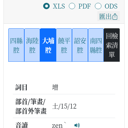
XLS
PDF
ODS
匯出
回檢
四縣
海陸
大埔
饒平
詔安
南四
索清
腔
腔
腔
腔
腔
縣腔
單
詞目
增
部首/筆畫/
土/15/12
部首外筆畫
ˋ
音讀
zen