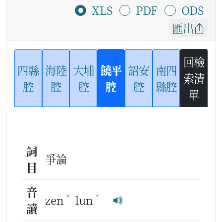
XLS
PDF
ODS
匯出
回檢
四縣
海陸
大埔
饒平
詔安
南四
索清
腔
腔
腔
腔
腔
縣腔
單
詞
爭論
目
音
ˇ
ˊ
zen
lun
讀