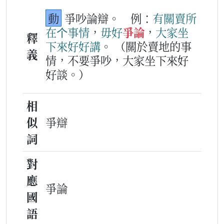
動
爭吵論辯。
例：
有關
賣
所
在
个
事情
，
毋好
爭論
，
大家
坐
釋
下
來
好好
講
。
（關於賣地的事
義
情，不要爭吵，大家坐下來好
好談。）
相
似
爭辯
詞
對
應
爭論
國
語