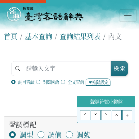
首頁
基本查詢
查詢結果列表
內文
檢 索
詞目音讀
對應國語
全文查詢
進階設定
聲調符號小鍵盤
ˊ
ˇ
ˋ
^
+
聲調標記
調型
調值
調號