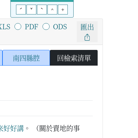
ˊ
ˇ
ˋ
^
+
XLS
PDF
ODS
匯出
南四縣腔
回檢索清單
來
好好
講
。
（關於賣地的事