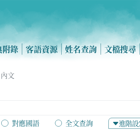
典附錄
客語資源
姓名查詢
文檔搜尋
內文
對應國語
全文查詢
進階設