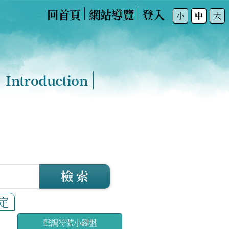
回首頁
網站導覽
登入
:::
小
中
大
Introduction
檢 索
定
聲調符號小鍵盤