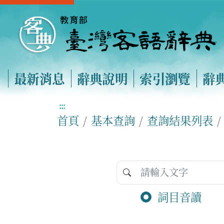
最新消息
辭典說明
索引瀏覽
辭
:::
首頁
基本查詢
查詢結果列表
詞目音讀