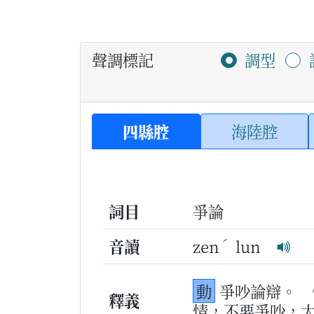
聲調標記
調型
四縣腔
海陸腔
詞目
爭論
ˊ
音讀
zen
lun
動
爭吵論辯。
釋義
情，不要爭吵，