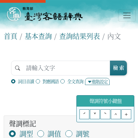
首頁
基本查詢
查詢結果列表
內文
檢 索
詞目音讀
對應國語
全文查詢
進階設定
聲調符號小鍵盤
ˊ
ˇ
ˋ
^
+
聲調標記
調型
調值
調號