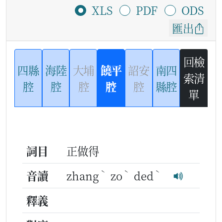
XLS
PDF
ODS
匯出
回檢
四縣
海陸
大埔
饒平
詔安
南四
索清
腔
腔
腔
腔
腔
縣腔
單
詞目
正做得
ˋ
ˋ
ˋ
音讀
zhang
zo
ded
釋義