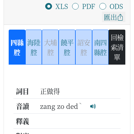
XLS
PDF
ODS
匯出
回檢
四縣
海陸
大埔
饒平
詔安
南四
索清
腔
腔
腔
腔
腔
縣腔
單
詞目
正做得
ˋ
音讀
zang zo ded
釋義