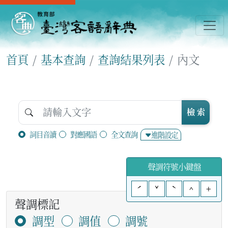
首頁
基本查詢
查詢結果列表
內文
檢 索
詞目音讀
對應國語
全文查詢
進階設定
聲調符號小鍵盤
ˊ
ˇ
ˋ
^
+
聲調標記
調型
調值
調號