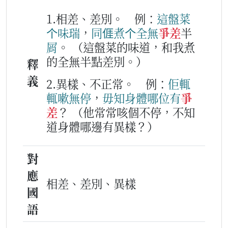
1.相差、差別。
例：
這
盤
菜
个
味瑞
，
同
𠊎
煮
个
全無
爭差
半
屑
。
（這盤菜的味道，和我煮
的全無半點差別。）
釋
義
2.異樣、不正常。
例：
佢
輒
輒
嗽
無停
，
毋知
身體
哪位
有
爭
差
？
（他常常咳個不停，不知
道身體哪邊有異樣？）
對
應
相差、差別、異樣
國
語