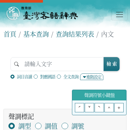
首頁
基本查詢
查詢結果列表
內文
檢 索
詞目音讀
對應國語
全文查詢
進階設定
聲調符號小鍵盤
ˊ
ˇ
ˋ
^
+
聲調標記
調型
調值
調號