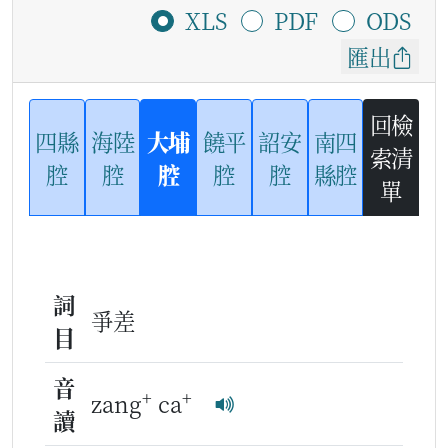
XLS
PDF
ODS
匯出
回檢
四縣
海陸
大埔
饒平
詔安
南四
索清
腔
腔
腔
腔
腔
縣腔
單
詞
爭差
目
音
+
+
zang
ca
讀