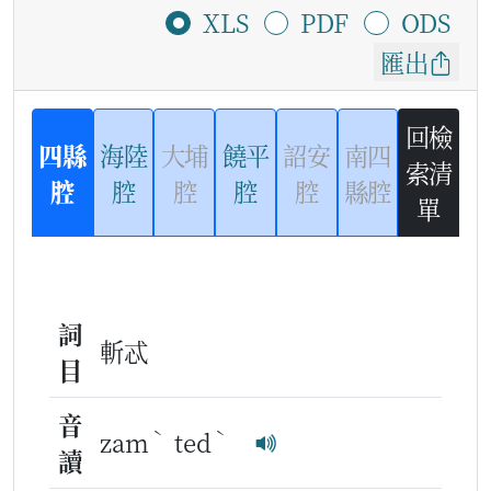
XLS
PDF
ODS
匯出
回檢
四縣
海陸
大埔
饒平
詔安
南四
索清
腔
腔
腔
腔
腔
縣腔
單
詞
斬忒
目
音
ˋ
ˋ
zam
ted
讀