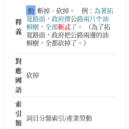
動
斬掉、砍掉。
例：
為著
拓
寬
路
面
，
政府
摎
公
路
兩
片
个
油
釋
桐
樹
，
全部
斬忒
了
。
（為了拓
義
寬路面，政府把公路兩邊的油
桐樹，全都砍掉了。）
對
應
砍掉
國
語
索
引
詞目分類索引/產業勞動
類