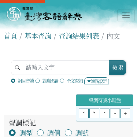
首頁
基本查詢
查詢結果列表
內文
檢 索
詞目音讀
對應國語
全文查詢
進階設定
聲調符號小鍵盤
ˊ
ˇ
ˋ
^
+
聲調標記
調型
調值
調號