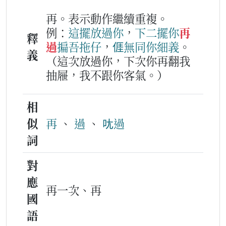
再。表示動作繼續重複。
例：
這擺
放
過
你
，
下二擺
你
再
釋
過
揙
吾
拖仔
，
𠊎
無
同你
細義
。
義
（這次放過你，下次你再翻我
抽屜，我不跟你客氣。）
相
似
再
、
過
、
𫝘過
詞
對
應
再一次、再
國
語