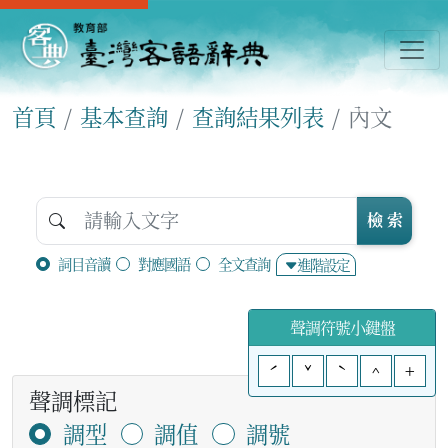
首頁
基本查詢
查詢結果列表
內文
檢 索
詞目音讀
對應國語
全文查詢
進階設定
聲調符號小鍵盤
ˊ
ˇ
ˋ
^
+
聲調標記
調型
調值
調號