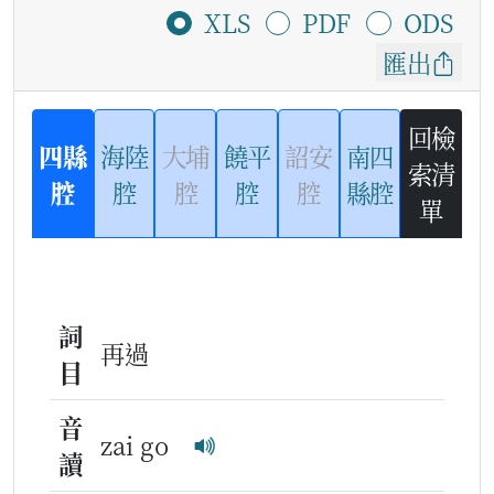
XLS
PDF
ODS
匯出
回檢
四縣
海陸
大埔
饒平
詔安
南四
索清
腔
腔
腔
腔
腔
縣腔
單
詞
再過
目
音
zai go
讀