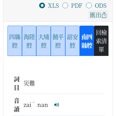
XLS
PDF
ODS
匯出
回檢
四縣
海陸
大埔
饒平
詔安
南四
索清
腔
腔
腔
腔
腔
縣腔
單
詞
災難
目
音
ˊ
zai
nan
讀