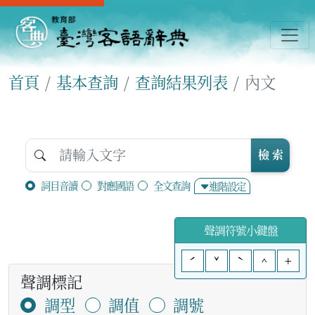
首頁
基本查詢
查詢結果列表
內文
檢 索
詞目音讀
對應國語
全文查詢
進階設定
聲調符號小鍵盤
ˊ
ˇ
ˋ
^
+
聲調標記
調型
調值
調號