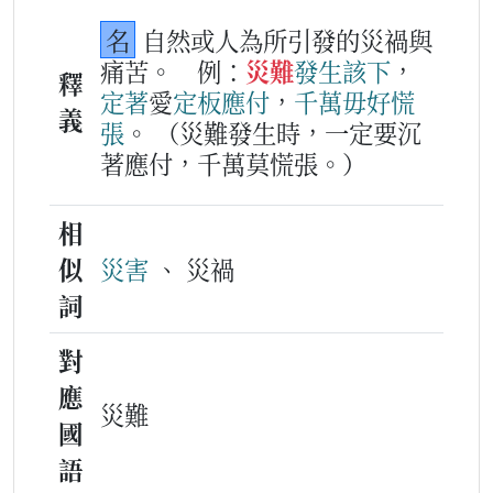
名
自然或人為所引發的災禍與
痛苦。
例：
災難
發生
該下
，
釋
定著
愛
定板
應付
，
千萬毋好
慌
義
張
。
（災難發生時，一定要沉
著應付，千萬莫慌張。）
相
似
災害
、 災禍
詞
對
應
災難
國
語