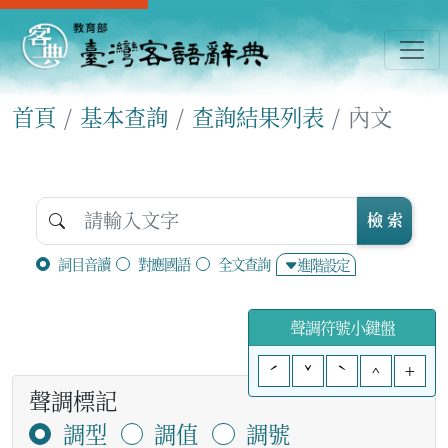
首頁
基本查詢
查詢結果列表
內文
檢 索
詞目音讀
對應國語
全文查詢
進階設定
聲調符號小鍵盤
ˊ
ˇ
ˋ
^
+
聲調標記
調型
調值
調號