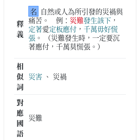
名
自然或人為所引發的災禍與
痛苦。
例：
災難
發生
該下
，
釋
定著
愛
定板
應付
，
千萬毋好
慌
義
張
。
（災難發生時，一定要沉
著應付，千萬莫慌張。）
相
似
災害
、 災禍
詞
對
應
災難
國
語