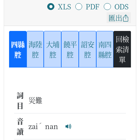
XLS
PDF
ODS
匯出
回檢
四縣
海陸
大埔
饒平
詔安
南四
索清
腔
腔
腔
腔
腔
縣腔
單
詞
災難
目
音
ˊ
zai
nan
讀