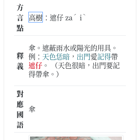
方
ˊ
ˋ
言
高樹
：遮仔 za
i
點
傘。遮蔽雨水或陽光的用具。
釋
例：
天色
恁
暗
，
出門
愛
記得
帶
遮仔
。
（天色很暗，出門要記
義
得帶傘。）
對
應
傘
國
語