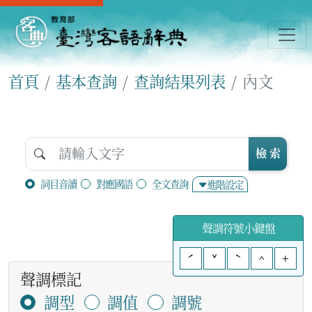
首頁
基本查詢
查詢結果列表
內文
檢 索
詞目音讀
對應國語
全文查詢
進階設定
聲調符號小鍵盤
ˊ
ˇ
ˋ
^
+
聲調標記
調型
調值
調號