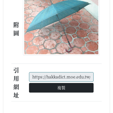
附
圖
引
用
網
複製
址