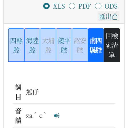
XLS
PDF
ODS
匯出
回檢
四縣
海陸
大埔
饒平
詔安
南四
索清
腔
腔
腔
腔
腔
縣腔
單
詞
遮仔
目
音
ˊ
ˋ
za
e
讀