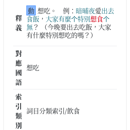
動
想吃。
例：
暗晡夜
愛
出去
釋
食飯
，
大家
有
麼个
特別
想食
个
無
？
（今晚要出去吃飯，大家
義
有什麼特別想吃的嗎？）
對
應
想吃
國
語
索
引
詞目分類索引/飲食
類
別