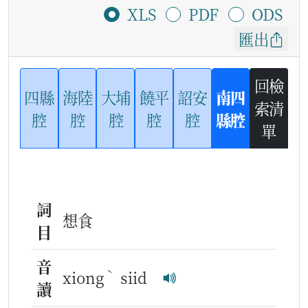
XLS
PDF
ODS
匯出
回檢
四縣
海陸
大埔
饒平
詔安
南四
索清
腔
腔
腔
腔
腔
縣腔
單
詞
想食
目
音
ˋ
xiong
siid
讀