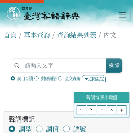
首頁
基本查詢
查詢結果列表
內文
檢 索
詞目音讀
對應國語
全文查詢
進階設定
聲調符號小鍵盤
ˊ
ˇ
ˋ
^
+
聲調標記
調型
調值
調號