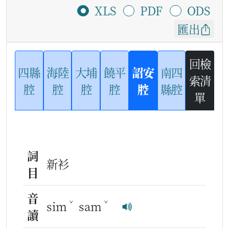
XLS
PDF
ODS
匯出
回檢
四縣
海陸
大埔
饒平
詔安
南四
索清
腔
腔
腔
腔
腔
縣腔
單
詞
新衫
目
音
ˇ
ˇ
sim
sam
讀