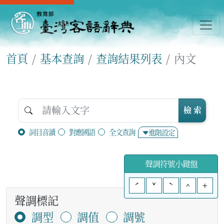
首頁
基本查詢
查詢結果列表
內文
檢 索
詞目音讀
對應國語
全文查詢
進階設定
聲調符號小鍵盤
ˊ
ˇ
ˋ
^
+
聲調標記
調型
調值
調號