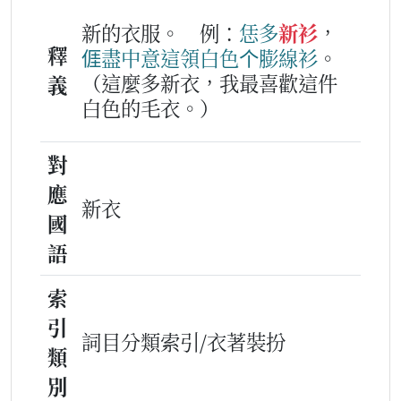
新的衣服。
例：
恁
多
新衫
，
釋
𠊎
盡
中意
這
領
白色
个
膨線衫
。
（這麼多新衣，我最喜歡這件
義
白色的毛衣。）
對
應
新衣
國
語
索
引
詞目分類索引/衣著裝扮
類
別