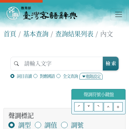
首頁
基本查詢
查詢結果列表
內文
檢 索
詞目音讀
對應國語
全文查詢
進階設定
聲調符號小鍵盤
ˊ
ˇ
ˋ
^
+
聲調標記
調型
調值
調號