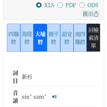
XLS
PDF
ODS
匯出
回檢
四縣
海陸
大埔
饒平
詔安
南四
索清
腔
腔
腔
腔
腔
縣腔
單
詞
新衫
目
音
+
+
sin
sam
讀