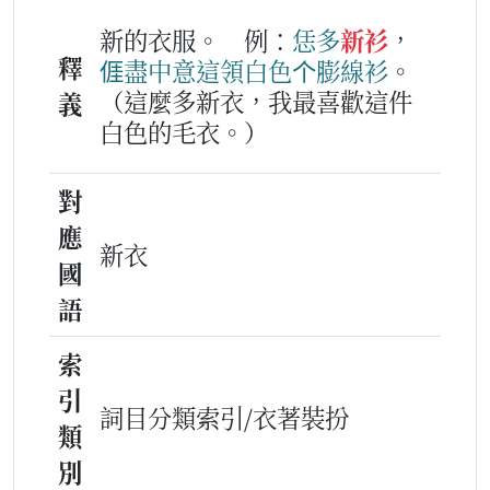
新的衣服。
例：
恁
多
新衫
，
釋
𠊎
盡
中意
這
領
白色
个
膨線衫
。
（這麼多新衣，我最喜歡這件
義
白色的毛衣。）
對
應
新衣
國
語
索
引
詞目分類索引/衣著裝扮
類
別